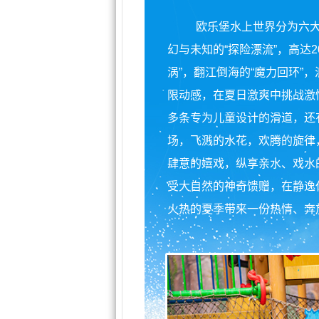
欧乐堡水上世界分为六
幻与未知的“探险漂流”，高达
涡”，翻江倒海的“魔力回环”
限动感，在夏日激爽中挑战激情
多条专为儿童设计的滑道，还有
场，飞溅的水花，欢腾的旋律
肆意的嬉戏，纵享亲水、戏水
受大自然的神奇馈赠，在静逸
火热的夏季带来一份热情、奔